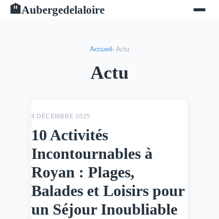
Aubergedelaloire
🏨
Accueil
› Actu
Actu
ACTU
4 DÉCEMBRE 2025
10 Activités
Incontournables à
Royan : Plages,
Balades et Loisirs pour
un Séjour Inoubliable