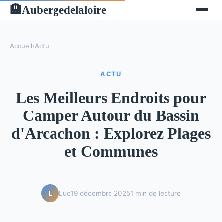
Aubergedelaloire
🏨
Accueil
›
Actu
ACTU
Les Meilleurs Endroits pour
Camper Autour du Bassin
d'Arcachon : Explorez Plages
et Communes
Luc
19 décembre 2025
1 min de lecture
L