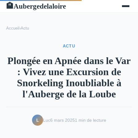
Aubergedelaloire
🏨
Accueil
›
Actu
ACTU
Plongée en Apnée dans le Var
: Vivez une Excursion de
Snorkeling Inoubliable à
l'Auberge de la Loube
L
Luc
6 mars 2025
1 min de lecture