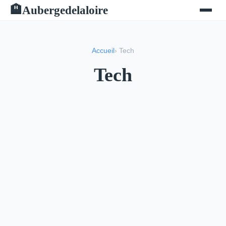
Aubergedelaloire
🏨
Accueil
› Tech
Tech