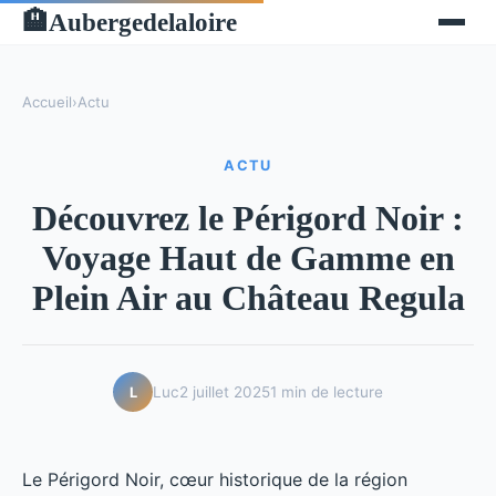
Aubergedelaloire
🏨
Accueil
›
Actu
ACTU
Découvrez le Périgord Noir :
Voyage Haut de Gamme en
Plein Air au Château Regula
Luc
2 juillet 2025
1 min de lecture
L
Le Périgord Noir, cœur historique de la région