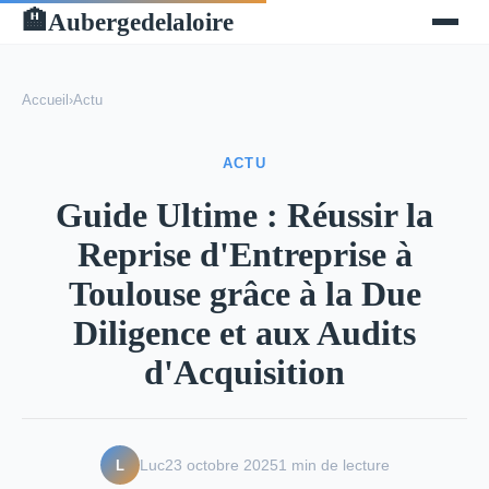
Aubergedelaloire
🏨
Accueil
›
Actu
ACTU
Guide Ultime : Réussir la
Reprise d'Entreprise à
Toulouse grâce à la Due
Diligence et aux Audits
d'Acquisition
L
Luc
23 octobre 2025
1 min de lecture