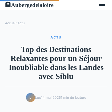
Aubergedelaloire
🏨
Accueil
›
Actu
ACTU
Top des Destinations
Relaxantes pour un Séjour
Inoubliable dans les Landes
avec Siblu
Luc
14 mai 2025
1 min de lecture
L