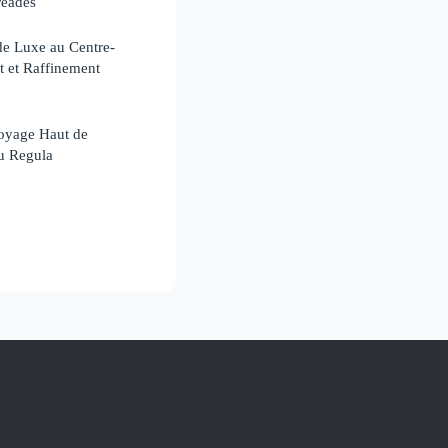
réades
de Luxe au Centre-
t et Raffinement
Voyage Haut de
u Regula