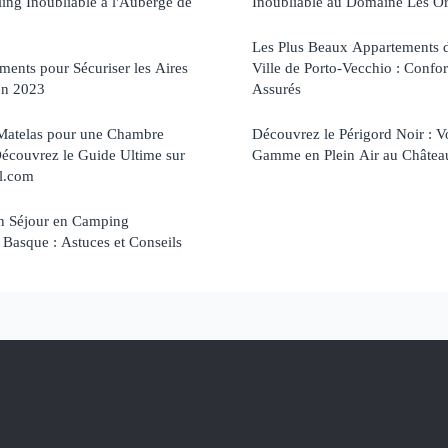
ing Inoubliable à l'Auberge de
Inoubliable au Domaine Les O
Les Plus Beaux Appartements 
ments pour Sécuriser les Aires
Ville de Porto-Vecchio : Confor
en 2023
Assurés
 Matelas pour une Chambre
Découvrez le Périgord Noir : 
écouvrez le Guide Ultime sur
Gamme en Plein Air au Châtea
l.com
n Séjour en Camping
Basque : Astuces et Conseils