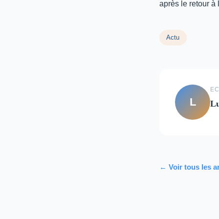
après le retour à
Actu
EC
L
L
← Voir tous les a