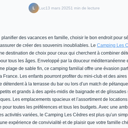
L
Luc
13 mars 2025
1 min de lecture
e planifier des vacances en famille, choisir le bon endroit pour s
'assurer de créer des souvenirs inoubliables. Le
Camping Les C
ne destination de choix pour ceux qui cherchent à combiner déte
pour tous les âges. Enveloppé par la douceur méditerranéenne e
e plage de sable fin, ce camping familial offre une évasion parf
la France. Les enfants pourront profiter du mini-club et des aires
e détendent à la terrasse du bar ou lors d'un match de pétanque
te petits et grands à des après-midis de baignade et de glissades 
ques. Les emplacements spacieux et l'assortiment de locations
e pour toutes les préférences et tous les budgets. Avec une am
s activités variées, le Camping Les Cèdres est plus qu'un simpl
une expérience de convivialité et de plaisir que votre famille c