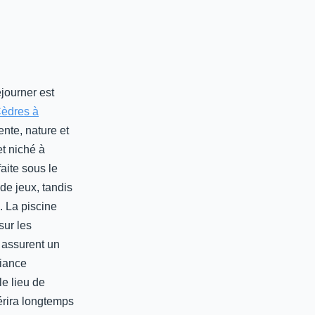
éjourner est
èdres à
nte, nature et
t niché à
aite sous le
 de jeux, tandis
. La piscine
sur les
 assurent un
biance
e lieu de
hérira longtemps