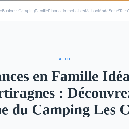
x
Business
Camping
Famille
Finance
Immo
Loisirs
Maison
Mode
Santé
Tech
ACTU
nces en Famille Idéa
rtiragnes : Découvrez
 du Camping Les C