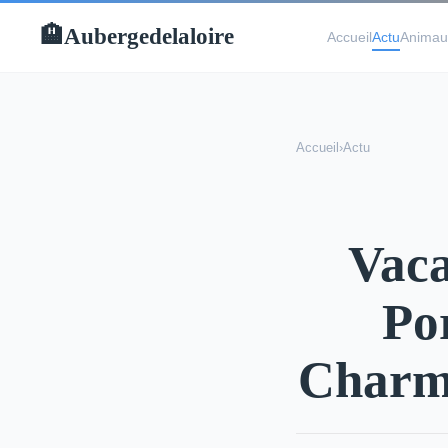
Aubergedelaloire
🏨
Accueil
Actu
Animau
Accueil
›
Actu
Vaca
Po
Charme