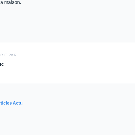
 la maison.
RIT PAR
uc
rticles Actu