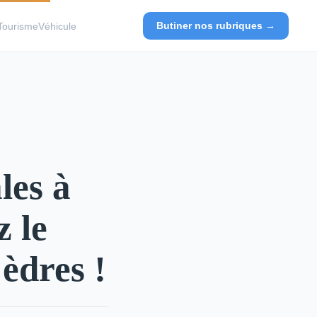
Butiner nos rubriques →
Tourisme
Véhicule
les à
 le
èdres !