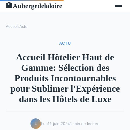
Aubergedelaloire
🏨
Accueil
›
Actu
ACTU
Accueil Hôtelier Haut de
Gamme: Sélection des
Produits Incontournables
pour Sublimer l'Expérience
dans les Hôtels de Luxe
L
Luc
11 juin 2024
1 min de lecture