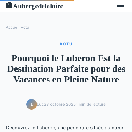
Aubergedelaloire
🏨
Accueil
›
Actu
ACTU
Pourquoi le Luberon Est la
Destination Parfaite pour des
Vacances en Pleine Nature
Luc
23 octobre 2025
1 min de lecture
L
Découvrez le Luberon, une perle rare située au cœur